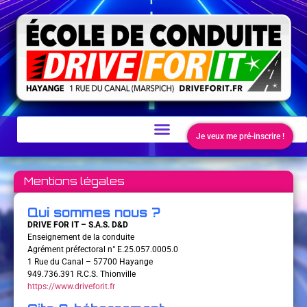
MENU
Je veux me pré-inscrire !
Mentions légales
Qui sommes nous ?
DRIVE FOR IT – S.A.S. D&D
Enseignement de la conduite
Agrément préfectoral n° E.25.057.0005.0
1 Rue du Canal – 57700 Hayange
949.736.391 R.C.S. Thionville
https://www.driveforit.fr