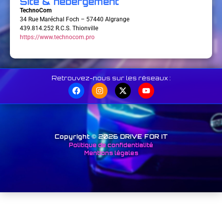
Site & hébergement
TechnoCom
34 Rue Maréchal Foch – 57440 Algrange
439.814.252 R.C.S. Thionville
https://www.technocom.pro
Retrouvez-nous sur les réseaux :
Copyright © 2026 DRIVE FOR IT
Politique de confidentialité
Mentions légales